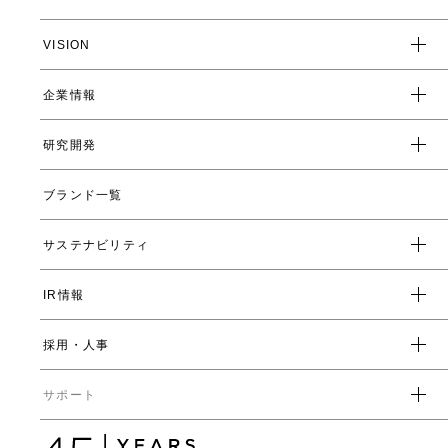
VISION
企業情報
企業スローガン
クレド
研究開発
トップメッセージ
会社概要
ブランド一覧
ヤーマンの研究開発とは
沿革
ヤーマンの技術
サステナビリティ
数字で見るヤーマン
表情筋研究所
IR情報
環境
人事制度・福利厚生
開発ストーリー
社会
採用・人事
受賞一覧
経営方針
ガバナンス
中期経営計画
直営店・百貨店
サポート
IRライブラリ一覧
人事からのメッセージ
中期投資計画
コーポレートガバナンス
数字で見るヤーマン
株式情報
カタログ・取扱説明書