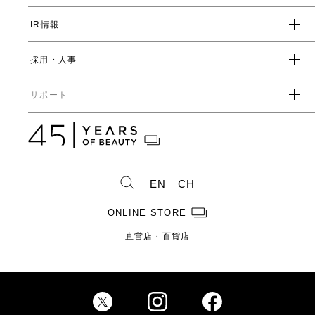
数字で見るヤーマン
表情筋研究所
IR情報
環境
人事制度・福利厚生
開発ストーリー
社会
採用・人事
受賞一覧
経営方針
ガバナンス
中期経営計画
直営店・百貨店
サポート
IRライブラリ一覧
人事からのメッセージ
中期投資計画
コーポレートガバナンス
数字で見るヤーマン
株式情報
カタログ・取扱説明書
ディスクロージャーポリシー
株式概要
人事制度・福利厚生
IRスケジュール
製造・販売終了製品一覧
株式状況
社員紹介
EN
CH
株主総会情報
よくあるご質問
お問い合わせ
株主優待制度のご案内
製品ができるまで
ONLINE STORE
免責事項
配当金に関するご案内
直営店・百貨店
電子公告
Investor Relations