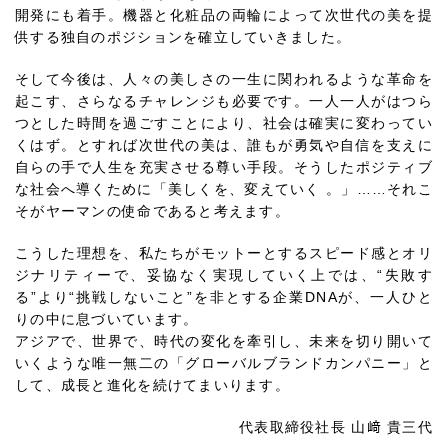
開発にも着手。機器と化粧品の両輪によって次世代の美を提
供する独自のポジションを確立していきました。
そして今後は、人々の美しさの一生に関われるような革命を
起こす、さらなるチャレンジも必要です。一人一人がはつら
つとした時間を過ごすことにより、社会は確実に変わってい
くはず。とすれば次世代の美は、誰もが勇気や自信を支えに
自らの手で人生を充実させる尊い手段。そうしたポジティブ
な社会へ導くために「美しくを、変えていく 。」……それこ
そがヤーマンの使命であると考えます。
こうした理想を、私たちがモットーとするスピード感とオリ
ジナリティーで、妥協なく実現していく上では、“失敗す
る”より“挑戦しないこと”を非とする企業DNAが、一人ひと
りの中に息づいています。
アジアで、世界で、時代の変化を牽引し、未来を切り開いて
いくような唯一無二の「グローバルブランドカンパニー」と
して、成長と進化を続けてまいります。
代表取締役社長 山﨑 貴三代