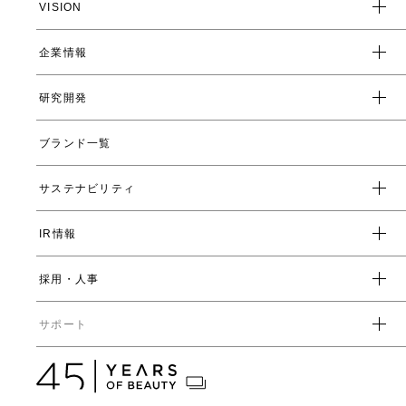
VISION
企業情報
企業スローガン
クレド
研究開発
トップメッセージ
会社概要
ブランド一覧
ヤーマンの研究開発とは
沿革
ヤーマンの技術
サステナビリティ
数字で見るヤーマン
表情筋研究所
IR情報
環境
人事制度・福利厚生
開発ストーリー
社会
採用・人事
受賞一覧
経営方針
ガバナンス
中期経営計画
直営店・百貨店
サポート
IRライブラリ一覧
人事からのメッセージ
中期投資計画
コーポレートガバナンス
数字で見るヤーマン
株式情報
カタログ・取扱説明書
ディスクロージャーポリシー
株式概要
人事制度・福利厚生