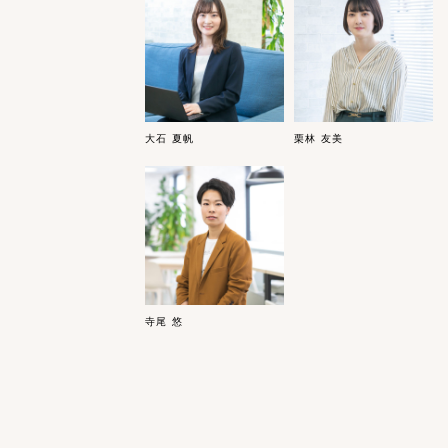
大石 夏帆
栗林 友美
寺尾 悠