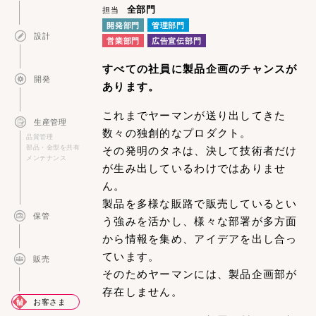
全部門
担当
開発部門
管理部門
設計
営業部門
広告宣伝部門
すべての社員に製品企画のチャンスが
開発
あります。
これまでヤーマンが送り出してきた
生産管理
数々の独創的なプロダクト。
品質管理
部品・金型を共有
その発明のタネは、決して技術者だけ
メンテナンス
が生み出しているわけではありませ
ん。
製品を多様な販路で販売しているとい
保管
う強みを活かし、様々な部署が多方面
から情報を集め、アイデアを出し合っ
ています。
販売
そのためヤーマンには、製品企画部が
存在しません。
お客さま