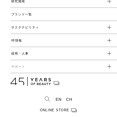
研究開発
トップメッセージ
会社概要
ブランド一覧
ヤーマンの研究開発とは
沿革
ヤーマンの技術
サステナビリティ
数字で見るヤーマン
表情筋研究所
IR情報
環境
人事制度・福利厚生
開発ストーリー
社会
採用・人事
受賞一覧
経営方針
ガバナンス
中期経営計画
直営店・百貨店
サポート
IRライブラリ一覧
人事からのメッセージ
中期投資計画
コーポレートガバナンス
数字で見るヤーマン
株式情報
カタログ・取扱説明書
ディスクロージャーポリシー
株式概要
人事制度・福利厚生
IRスケジュール
製造・販売終了製品一覧
株式状況
社員紹介
EN
CH
株主総会情報
よくあるご質問
お問い合わせ
株主優待制度のご案内
製品ができるまで
ONLINE STORE
免責事項
配当金に関するご案内