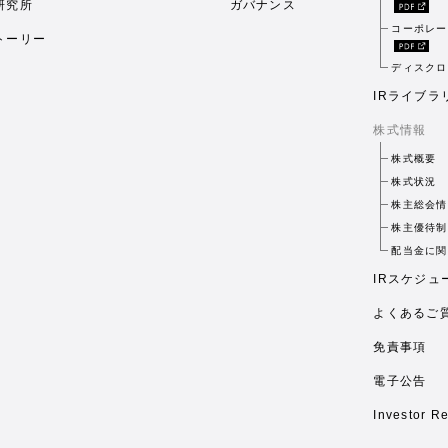
研究所
ガバナンス
コーポレー
トーリー
ディスクロ
IRライブラ
株式情報
株式概要
株式状況
株主総会情
株主優待制
配当金に関
IRスケジュ
よくあるご
免責事項
電子公告
Investor Re