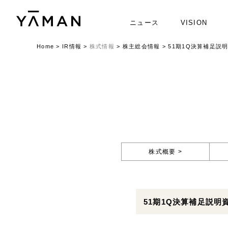
ニュース
VISION
Home
>
IR情報
>
株式情報
>
株主総会情報
>
51期1Q決算補足説
株式概要 >
51期1Q決算補足説明