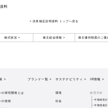
明資料
< 決算補足説明資料 トップへ戻る
株式状況 >
株主総会情報 >
株主優待制度のご案内
発 >
ブランド一覧 >
サステナビリティ >
IR情報 >
ンの研究開発とは
環境
経営方針
中期経営計
ンの技術
社会
中期投資計