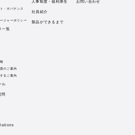
人事制度・福利厚生
お問い合わせ
ト・ガバナンス
社員紹介
ージャーポリシー
製品ができるまで
リ一覧
報
度のご案内
するご案内
ール
質問
lations