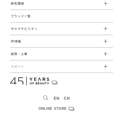
クレド
研究開発
トップメッセージ
会社概要
ブランド一覧
ヤーマンの研究開発とは
沿革
ヤーマンの技術
サステナビリティ
数字で見るヤーマン
表情筋研究所
IR情報
環境
人事制度・福利厚生
開発ストーリー
社会
採用・人事
受賞一覧
経営方針
ガバナンス
中期経営計画
直営店・百貨店
サポート
IRライブラリ一覧
人事からのメッセージ
中期投資計画
コーポレートガバナンス
数字で見るヤーマン
株式情報
カタログ・取扱説明書
ディスクロージャーポリシー
株式概要
人事制度・福利厚生
IRスケジュール
製造・販売終了製品一覧
株式状況
社員紹介
EN
CH
株主総会情報
よくあるご質問
お問い合わせ
株主優待制度のご案内
製品ができるまで
ONLINE STORE
免責事項
配当金に関するご案内