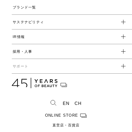
会社概要
ブランド一覧
ヤーマンの研究開発とは
沿革
ヤーマンの技術
サステナビリティ
数字で見るヤーマン
表情筋研究所
IR情報
環境
人事制度・福利厚生
開発ストーリー
社会
採用・人事
受賞一覧
経営方針
ガバナンス
中期経営計画
直営店・百貨店
サポート
IRライブラリ一覧
人事からのメッセージ
中期投資計画
コーポレートガバナンス
数字で見るヤーマン
株式情報
カタログ・取扱説明書
ディスクロージャーポリシー
株式概要
人事制度・福利厚生
IRスケジュール
製造・販売終了製品一覧
株式状況
社員紹介
EN
CH
株主総会情報
よくあるご質問
お問い合わせ
株主優待制度のご案内
製品ができるまで
ONLINE STORE
免責事項
配当金に関するご案内
直営店・百貨店
電子公告