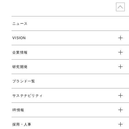
ニュース
VISION
企業情報
企業スローガン
クレド
研究開発
トップメッセージ
会社概要
ブランド一覧
ヤーマンの研究開発とは
沿革
ヤーマンの技術
サステナビリティ
数字で見るヤーマン
表情筋研究所
IR情報
環境
人事制度・福利厚生
開発ストーリー
社会
採用・人事
受賞一覧
経営方針