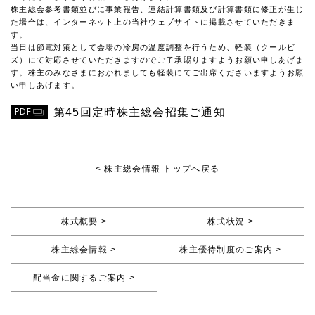
株主総会参考書類並びに事業報告、連結計算書類及び計算書類に修正が生じ
た場合は、インターネット上の
当社ウェブサイト
に掲載させていただきま
す。
当日は節電対策として会場の冷房の温度調整を行うため、軽装（クールビ
ズ）にて対応させていただきますのでご了承賜りますようお願い申しあげま
す。株主のみなさまにおかれましても軽装にてご出席くださいますようお願
い申しあげます。
PDF
第45回定時株主総会招集ご通知
< 株主総会情報 トップへ戻る
株式概要 >
株式状況 >
株主総会情報 >
株主優待制度のご案内 >
配当金に関するご案内 >