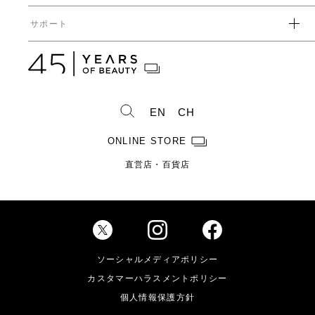
ガバナンス
中期経営計画
直営店・百貨店
サポート
IRライブラリ一覧
人事からのメッセージ
中期投資計画
コーポレートガバナンス
数字で見るヤーマン
株式情報
カタログ・取扱説明書
ディスクロージャーポリシー
株式概要
人事制度・福利厚生
IRスケジュール
製造・販売終了製品一覧
株式状況
社員紹介
EN
CH
株主総会情報
よくあるご質問
お問い合わせ
株主優待制度のご案内
製品ができるまで
ONLINE STORE
免責事項
配当金に関するご案内
直営店・百貨店
電子公告
Investor Relations
ソーシャルメディアポリシー
カスタマーハラスメントポリシー
個人情報保護方針