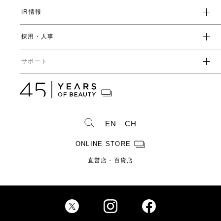
表情筋研究所
IR情報
環境
人事制度・福利厚生
開発ストーリー
社会
採用・人事
受賞一覧
経営方針
ガバナンス
中期経営計画
直営店・百貨店
サポート
IRライブラリ一覧
人事からのメッセージ
中期投資計画
コーポレートガバナンス
数字で見るヤーマン
株式情報
カタログ・取扱説明書
ディスクロージャーポリシー
株式概要
人事制度・福利厚生
IRスケジュール
製造・販売終了製品一覧
株式状況
社員紹介
EN
CH
株主総会情報
よくあるご質問
お問い合わせ
株主優待制度のご案内
製品ができるまで
ONLINE STORE
免責事項
配当金に関するご案内
直営店・百貨店
電子公告
Investor Relations