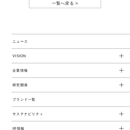
一覧へ戻る >
ニュース
VISION
企業情報
企業スローガン
クレド
研究開発
トップメッセージ
会社概要
ブランド一覧
ヤーマンの研究開発とは
沿革
ヤーマンの技術
サステナビリティ
数字で見るヤーマン
表情筋研究所
IR情報
環境