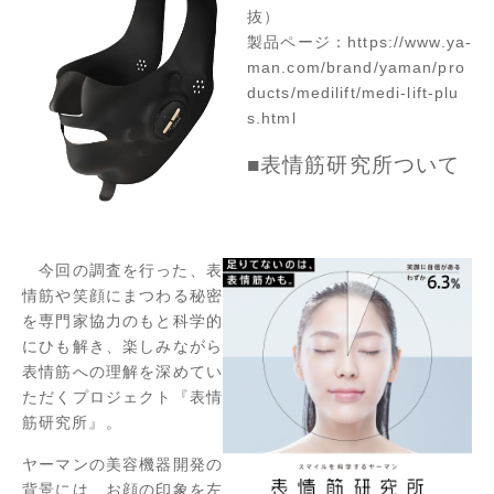
抜）
製品ページ：
https://www.ya-
man.com/brand/yaman/pro
ducts/medilift/medi-lift-plu
s.html
■表情筋研究所ついて
今回の調査を行った、表
情筋や笑顔にまつわる秘密
を専門家協力のもと科学的
にひも解き、楽しみながら
表情筋への理解を深めてい
ただくプロジェクト『表情
筋研究所』。
ヤーマンの美容機器開発の
背景には、お顔の印象を左