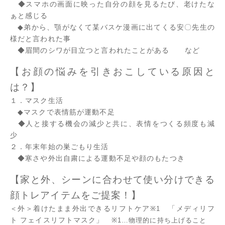
◆スマホの画面に映った自分の顔を見るたび、老けたな
ぁと感じる
◆弟から、顎がなくて某バスケ漫画に出てくる安〇先生の
様だと言われた事
◆眉間のシワが目立つと言われたことがある など
【お顔の悩みを引きおこしている原因と
は？】
１．マスク生活
◆マスクで表情筋が運動不足
◆人と接する機会の減少と共に、表情をつくる頻度も減
少
２．年末年始の巣ごもり生活
◆寒さや外出自粛による運動不足や顔のもたつき
【家と外、シーンに合わせて使い分けできる
顔トレアイテムをご提案！】
＜外＞着けたまま外出できるリフトケア
「メディリフ
※1
ト フェイスリフトマスク」
※1…物理的に持ち上げること