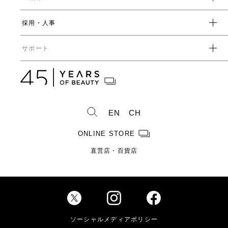
人事制度・福利厚生
開発ストーリー
社会
採用・人事
受賞一覧
経営方針
ガバナンス
中期経営計画
直営店・百貨店
サポート
IRライブラリ一覧
人事からのメッセージ
中期投資計画
コーポレートガバナンス
数字で見るヤーマン
株式情報
カタログ・取扱説明書
ディスクロージャーポリシー
株式概要
人事制度・福利厚生
IRスケジュール
製造・販売終了製品一覧
株式状況
社員紹介
EN
CH
株主総会情報
よくあるご質問
お問い合わせ
株主優待制度のご案内
製品ができるまで
ONLINE STORE
免責事項
配当金に関するご案内
直営店・百貨店
電子公告
Investor Relations
ソーシャルメディアポリシー