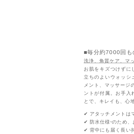
■毎分約7000
洗浄、角質ケア、マ
お肌をキズつけずに
立ちのよいウォッシ
メント、マッサージ
ントが付属。お手入
とで、キレイも、心
✔ アタッチメントは
✔ 防水仕様
のため、
*
✔ 背中にも届く長い