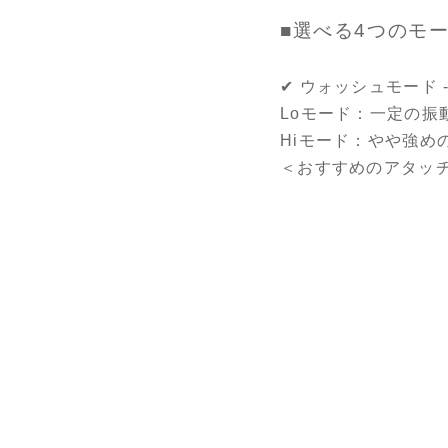
■選べる4つの
✔ ウォッシュモード -Bo
Loモード：一定の振
Hiモード：やや強め
＜おすすめのアタッ