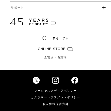
ガバナンス
中期経営計画
直営店・百貨店
サポート
IRライブラリ一覧
人事からのメッセージ
中期投資計画
コーポレートガバナンス
数字で見るヤーマン
株式情報
カタログ・取扱説明書
ディスクロージャーポリシー
株式概要
人事制度・福利厚生
IRスケジュール
製造・販売終了製品一覧
株式状況
社員紹介
EN
CH
株主総会情報
よくあるご質問
お問い合わせ
株主優待制度のご案内
製品ができるまで
ONLINE STORE
免責事項
配当金に関するご案内
直営店・百貨店
電子公告
Investor Relations
ソーシャルメディアポリシー
カスタマーハラスメントポリシー
個人情報保護方針