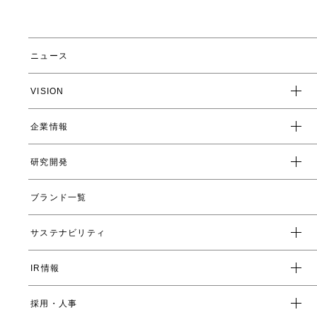
ニュース
VISION
企業情報
企業スローガン
クレド
研究開発
トップメッセージ
会社概要
ブランド一覧
ヤーマンの研究開発とは
沿革
ヤーマンの技術
サステナビリティ
数字で見るヤーマン
表情筋研究所
IR情報
環境
人事制度・福利厚生
開発ストーリー
社会
採用・人事
受賞一覧
経営方針