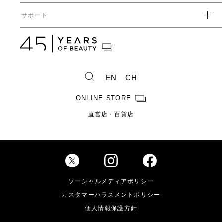
ガバナンス
中期経営計画
直営店・百貨店
サポート
IRライブラリ一覧
人事からのメッセージ
中期投資計画
コーポレートガバナンス
数字で見るヤーマン
株式情報
カタログ・取扱説明書
ディスクロージャーポリシー
株式概要
人事制度・福利厚生
IRスケジュール
製造・販売終了製品一覧
株式状況
社員紹介
EN
CH
株主総会情報
よくあるご質問
お問い合わせ
株主優待制度のご案内
製品ができるまで
ONLINE STORE
免責事項
配当金に関するご案内
直営店・百貨店
電子公告
Investor Relations
ソーシャルメディアポリシー
カスタマーハラスメントポリシー
個人情報保護方針