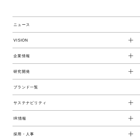
ニュース
VISION
企業情報
企業スローガン
クレド
研究開発
トップメッセージ
会社概要
ブランド一覧
ヤーマンの研究開発とは
沿革
ヤーマンの技術
サステナビリティ
数字で見るヤーマン
表情筋研究所
IR情報
環境
人事制度・福利厚生
開発ストーリー
社会
採用・人事
受賞一覧
経営方針