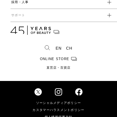
社会
採用・人事
受賞一覧
経営方針
ガバナンス
中期経営計画
直営店・百貨店
サポート
IRライブラリ一覧
人事からのメッセージ
中期投資計画
コーポレートガバナンス
数字で見るヤーマン
株式情報
カタログ・取扱説明書
ディスクロージャーポリシー
株式概要
人事制度・福利厚生
IRスケジュール
製造・販売終了製品一覧
株式状況
社員紹介
EN
CH
株主総会情報
よくあるご質問
お問い合わせ
株主優待制度のご案内
製品ができるまで
ONLINE STORE
免責事項
配当金に関するご案内
直営店・百貨店
電子公告
Investor Relations
ソーシャルメディアポリシー
カスタマーハラスメントポリシー
個人情報保護方針