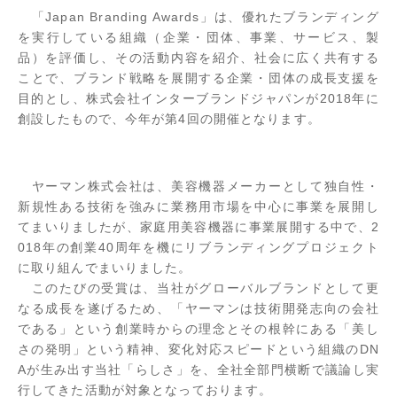
「Japan Branding Awards」は、優れたブランディング
を実行している組織（企業・団体、事業、サービス、製
品）を評価し、その活動内容を紹介、社会に広く共有する
ことで、ブランド戦略を展開する企業・団体の成長支援を
目的とし、株式会社インターブランドジャパンが2018年に
創設したもので、今年が第4回の開催となります。
ヤーマン株式会社は、美容機器メーカーとして独自性・
新規性ある技術を強みに業務用市場を中心に事業を展開し
てまいりましたが、家庭用美容機器に事業展開する中で、2
018年の創業40周年を機にリブランディングプロジェクト
に取り組んでまいりました。
このたびの受賞は、当社がグローバルブランドとして更
なる成長を遂げるため、「ヤーマンは技術開発志向の会社
である」という創業時からの理念とその根幹にある「美し
さの発明」という精神、変化対応スピードという組織のDN
Aが生み出す当社「らしさ」を、全社全部門横断で議論し実
行してきた活動が対象となっております。