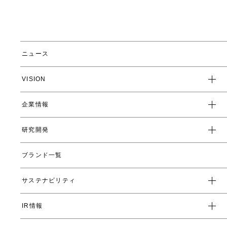
ニュース
VISION
企業情報
企業スローガン
クレド
研究開発
トップメッセージ
会社概要
ブランド一覧
ヤーマンの研究開発とは
沿革
ヤーマンの技術
サステナビリティ
数字で見るヤーマン
表情筋研究所
IR情報
環境
人事制度・福利厚生
開発ストーリー