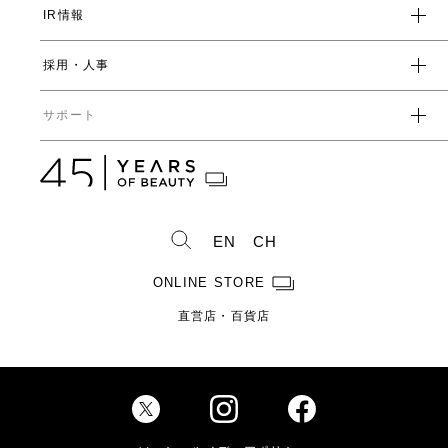
IR情報
環境
人事制度・福利厚生
開発ストーリー
社会
採用・人事
受賞一覧
経営方針
ガバナンス
中期経営計画
直営店・百貨店
サポート
IRライブラリ一覧
人事からのメッセージ
中期投資計画
コーポレートガバナンス
数字で見るヤーマン
株式情報
カタログ・取扱説明書
ディスクロージャーポリシー
株式概要
人事制度・福利厚生
IRスケジュール
製造・販売終了製品一覧
株式状況
社員紹介
EN
CH
株主総会情報
よくあるご質問
お問い合わせ
株主優待制度のご案内
製品ができるまで
ONLINE STORE
免責事項
配当金に関するご案内
直営店・百貨店
電子公告
Investor Relations