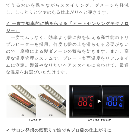
でうるおいを保ちながらスタイリング。ダメージを軽減
し、しっとりとツヤのある仕上がりへと導きます。
✓ 一度で効率的に熱を伝える「ヒートセンシングテクノロ
ジー」
一度でムラなく、効率よく髪に熱を伝える高性能のトリ
プルヒーターを採用。何度も髪の上を滑らせる必要がない
ので、摩擦による髪ダメージの蓄積を防ぎます。また、高
度な温度管理システムで、プレート表面温度をリアルタイ
ムに測定。髪質やなりたいヘアスタイルに合わせて、最適
な温度をお選びいただけます。
✔ サロン発想の気配りで誰でもプロ級の仕上がりに