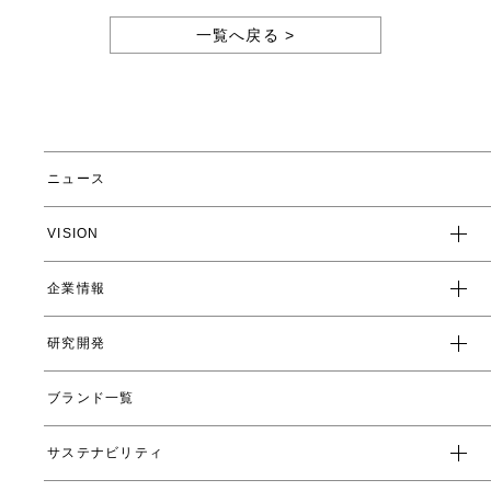
一覧へ戻る >
ニュース
VISION
企業情報
企業スローガン
クレド
研究開発
トップメッセージ
会社概要
ブランド一覧
ヤーマンの研究開発とは
沿革
ヤーマンの技術
サステナビリティ
数字で見るヤーマン
表情筋研究所