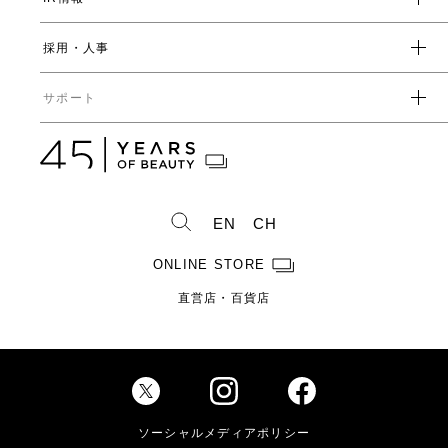
環境
人事制度・福利厚生
開発ストーリー
社会
採用・人事
受賞一覧
経営方針
ガバナンス
中期経営計画
直営店・百貨店
サポート
IRライブラリ一覧
人事からのメッセージ
中期投資計画
コーポレートガバナンス
数字で見るヤーマン
株式情報
カタログ・取扱説明書
ディスクロージャーポリシー
株式概要
人事制度・福利厚生
IRスケジュール
製造・販売終了製品一覧
株式状況
社員紹介
EN
CH
株主総会情報
よくあるご質問
お問い合わせ
株主優待制度のご案内
製品ができるまで
ONLINE STORE
免責事項
配当金に関するご案内
直営店・百貨店
電子公告
Investor Relations
ソーシャルメディアポリシー