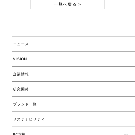
一覧へ戻る >
ニュース
VISION
企業情報
企業スローガン
クレド
研究開発
トップメッセージ
会社概要
ブランド一覧
ヤーマンの研究開発とは
沿革
ヤーマンの技術
サステナビリティ
数字で見るヤーマン
表情筋研究所
IR情報