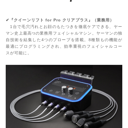
✔『クイーンリフト for Pro クリアプラス』（業務用）
1台で毛穴汚れとお顔のもたつきを徹底ケアできる、ヤー
マン史上最高
の業務用フェイシャルマシン。ヤーマンの独
*3
自技術を結集した4つのプローブを搭載。8種類もの機能が
最適にプログラミングされ、効率重視のフェイシャルコー
スが可能に。