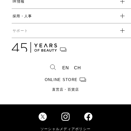
IR情報
環境
人事制度・福利厚生
開発ストーリー
社会
採用・人事
受賞一覧
経営方針
ガバナンス
中期経営計画
直営店・百貨店
サポート
IRライブラリ一覧
人事からのメッセージ
中期投資計画
コーポレートガバナンス
数字で見るヤーマン
株式情報
カタログ・取扱説明書
ディスクロージャーポリシー
株式概要
人事制度・福利厚生
IRスケジュール
製造・販売終了製品一覧
株式状況
社員紹介
EN
CH
株主総会情報
よくあるご質問
お問い合わせ
株主優待制度のご案内
製品ができるまで
ONLINE STORE
免責事項
配当金に関するご案内
直営店・百貨店
電子公告
Investor Relations
ソーシャルメディアポリシー