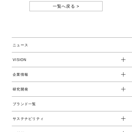
一覧へ戻る >
ニュース
VISION
企業情報
企業スローガン
クレド
研究開発
トップメッセージ
会社概要
ブランド一覧
ヤーマンの研究開発とは
沿革
ヤーマンの技術
サステナビリティ
数字で見るヤーマン
表情筋研究所