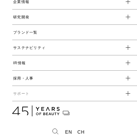
企業情報
企業スローガン
クレド
研究開発
トップメッセージ
会社概要
ブランド一覧
ヤーマンの研究開発とは
沿革
ヤーマンの技術
サステナビリティ
数字で見るヤーマン
表情筋研究所
IR情報
環境
人事制度・福利厚生
開発ストーリー
社会
採用・人事
受賞一覧
経営方針
ガバナンス
中期経営計画
直営店・百貨店
サポート
IRライブラリ一覧
人事からのメッセージ
中期投資計画
コーポレートガバナンス
数字で見るヤーマン
株式情報
カタログ・取扱説明書
ディスクロージャーポリシー
株式概要
人事制度・福利厚生
IRスケジュール
製造・販売終了製品一覧
株式状況
社員紹介
EN
CH
株主総会情報
よくあるご質問
お問い合わせ