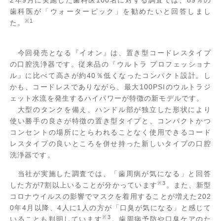
2年9月に実施した歯科医100名に対する調査では、89％の
歯科医が「ウォーターピック」を勧めたいと回答しまし
※1
た。
今回発売となる『イオン』は、置き型コードレスタイプ
の口腔洗浄器です。従来品の『ウルトラ プロフェッショナ
ル』に比べて高さが約40％低くなったコンパクト設計。し
かも、コードレスでありながら、最大100PSIのウルトラジ
ェット水流を発生するハイパワーが特徴の新モデルです。
大型のタンクを備え、ハンドル部が独立した形状により
使い勝手の良さが特徴の置き型タイプと、コンパクトかつ
コンセントの場所にとらわれることなく使用できるコード
レスタイプの良いところを併せ持った新しいタイプの口腔
洗浄器です。
当社が実施した調査では、「歯周病が気になる」と回答
※3
した方が7割以上いることが分かっています
。また、新型
コロナウイルスの影響でマスクを着用することが増えた202
0年4月以降、4人に1人の方が「口臭が気になる」と感じて
※3
いることも判明しています
。歯周病予防や口臭ケアのた