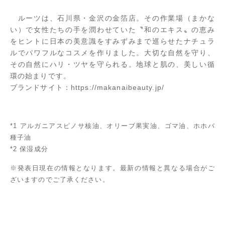
ルーツは、石川県・金沢の金箔店。その作業場（まかな
い）で女性たちの手を潤わせていた〝和のエキス〟の恵み
をヒントに日本の美意識をすみずみまで巡らせたナチュラ
ルでパワフルなコスメを作りました。大切な自然を守り、
その自然にハリ・ツヤを守られる。地球と肌の、美しい循
環の始まりです。
ブランドサイト：
https://makanaibeauty.jp/
*1 アルガニアスピノサ核油、オリーブ果実油、ゴマ油、ホホバ
種子油
*2 保湿成分
※発表日現在の情報となります。最新の情報と異なる場合がご
ざいますのでご了承ください。