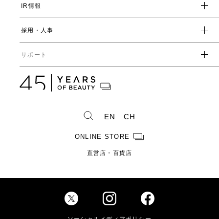
IR情報
環境
人事制度・福利厚生
開発ストーリー
社会
採用・人事
受賞一覧
経営方針
ガバナンス
中期経営計画
直営店・百貨店
サポート
IRライブラリ一覧
人事からのメッセージ
中期投資計画
コーポレートガバナンス
数字で見るヤーマン
株式情報
カタログ・取扱説明書
ディスクロージャーポリシー
株式概要
人事制度・福利厚生
IRスケジュール
製造・販売終了製品一覧
株式状況
社員紹介
EN
CH
株主総会情報
よくあるご質問
お問い合わせ
株主優待制度のご案内
製品ができるまで
ONLINE STORE
免責事項
配当金に関するご案内
直営店・百貨店
電子公告
Investor Relations
ソーシャルメディアポリシー