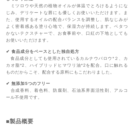
ミツロウや天然の植物オイルが体温でとろけるようにな
じみ、デリケートな唇にも優しくお使いいただけます。ま
た、使用するオイルの配合バランスを調整し、肌なじみが
よく密着感ある塗り心地で、保湿力が持続します。ベタつ
かないテクスチャーで、お食事前や、口紅の下地としても
お使いいただけます。
✔ 食品成分をベースとした独自処方
食品成分としても使用されているカルナウバロウ*２、カ
カオ脂*2、ハイブリッドヒマワリ油*2を配合。口に触れる
ものだからこそ、配合する原料にもこだわりました。
✔ 無添加5つのフリー
合成香料、着色料、防腐剤、石油系界面活性剤、アルコ
ール不使用です。
■製品概要