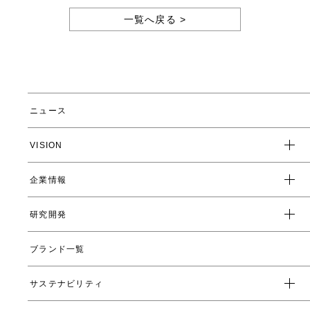
一覧へ戻る >
ニュース
VISION
企業情報
企業スローガン
クレド
研究開発
トップメッセージ
会社概要
ブランド一覧
ヤーマンの研究開発とは
沿革
ヤーマンの技術
サステナビリティ
数字で見るヤーマン
表情筋研究所