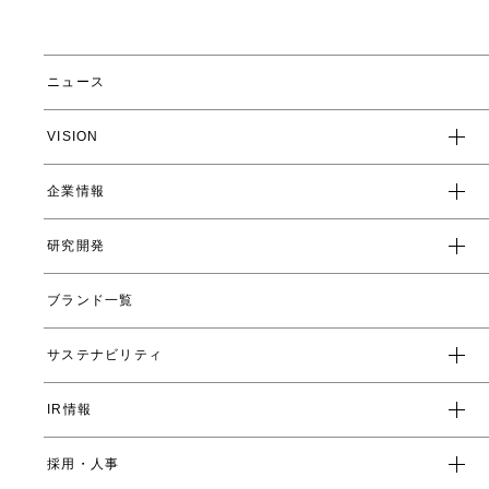
ニュース
VISION
企業情報
企業スローガン
クレド
研究開発
トップメッセージ
会社概要
ブランド一覧
ヤーマンの研究開発とは
沿革
ヤーマンの技術
サステナビリティ
数字で見るヤーマン
表情筋研究所
IR情報
環境
人事制度・福利厚生
開発ストーリー
社会
採用・人事
受賞一覧
経営方針