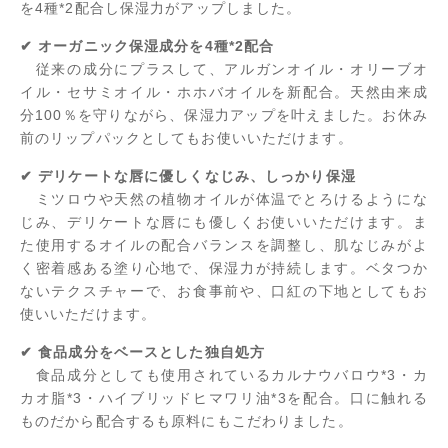
を4種*2配合し保湿力がアップしました。
✔ オーガニック保湿成分を4種*2配合
従来の成分にプラスして、アルガンオイル・オリーブオ
イル・セサミオイル・ホホバオイルを新配合。天然由来成
分100％を守りながら、保湿力アップを叶えました。お休み
前のリップパックとしてもお使いいただけます。
✔ デリケートな唇に優しくなじみ、しっかり保湿
ミツロウや天然の植物オイルが体温でとろけるようにな
じみ、デリケートな唇にも優しくお使いいただけます。ま
た使用するオイルの配合バランスを調整し、肌なじみがよ
く密着感ある塗り心地で、保湿力が持続します。ベタつか
ないテクスチャーで、お食事前や、口紅の下地としてもお
使いいただけます。
✔ 食品成分をベースとした独自処方
食品成分としても使用されているカルナウバロウ*3・カ
カオ脂*3・ハイブリッドヒマワリ油*3を配合。口に触れる
ものだから配合するも原料にもこだわりました。