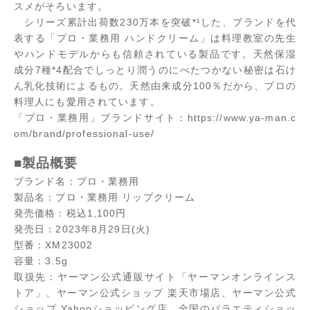
スメがそろいます。
シリーズ累計出荷数230万本を突破*¹した、ブランドを代
表する「プロ・業務用 ハンドクリーム」は料理教室の先生
やハンドモデルからも信頼されている製品です。天然保湿
成分7種*4配合でしっとり潤うのにべたつかない秘密は石け
ん乳化技術によるもの。天然由来成分100％だから、プロの
料理人にも愛用されています。
「プロ・業務用」ブランドサイト：
https://www.ya-man.c
om/brand/professional-use/
■製品概要
ブランド名：プロ・業務用
製品名：プロ・業務用 リップクリーム
発売価格：税込1,100円
発売日：2023年8月29日(火)
型番：XM23002
容量：3.5g
取扱先：ヤーマン公式通販サイト「ヤーマンオンラインス
トア」、ヤーマン公式ショップ 楽天市場店、ヤーマン公式
ショップ Yahooショッピング店、全国のバラエティショッ