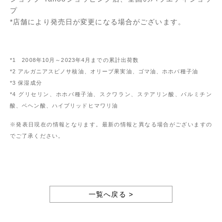
プ
*店舗により発売日が変更になる場合がございます。
*1 2008年10月～2023年4月までの累計出荷数
*2 アルガニアスピノサ核油、オリーブ果実油、ゴマ油、ホホバ種子油
*3 保湿成分
*4 グリセリン、ホホバ種子油、スクワラン、ステアリン酸、パルミチン
酸、ベヘン酸、ハイブリッドヒマワリ油
※発表日現在の情報となります。最新の情報と異なる場合がございますの
でご了承ください。
一覧へ戻る >