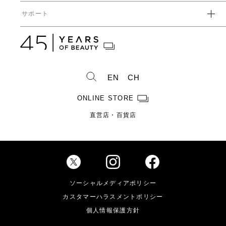
ガバナンス
中期経営計画
直営店・百貨店
サポート
IRライブラリ一覧
人事からのメッセージ
中期投資計画
コーポレートガバナンス
数字で見るヤーマン
株式情報
カタログ・取扱説明書
ディスクロージャーポリシー
株式概要
人事制度・福利厚生
IRスケジュール
製造・販売終了製品一覧
株式状況
社員紹介
EN
CH
株主総会情報
よくあるご質問
お問い合わせ
株主優待制度のご案内
製品ができるまで
ONLINE STORE
免責事項
配当金に関するご案内
直営店・百貨店
電子公告
Investor Relations
ソーシャルメディアポリシー
カスタマーハラスメントポリシー
個人情報保護方針