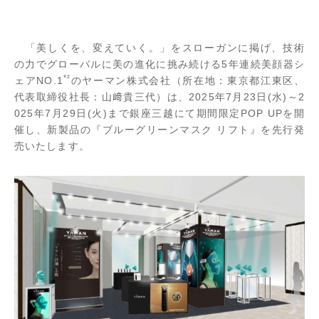
「美しくを、変えていく。」をスローガンに掲げ、技術
の力でグローバルに美の進化に挑み続ける5年連続美顔器シ
*
²
ェアNO.1
のヤーマン株式会社（所在地：東京都江東区、
代表取締役社長：山﨑貴三代）は、2025年7月23日(水)～2
025年7月29日(火)まで銀座三越にて期間限定POP UPを開
催し、新製品の『ブルーグリーンマスク リフト』を先行発
売いたします。