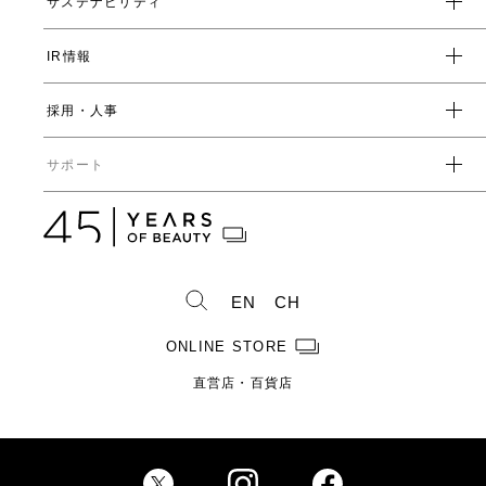
サステナビリティ
数字で見るヤーマン
表情筋研究所
IR情報
環境
人事制度・福利厚生
開発ストーリー
社会
採用・人事
受賞一覧
経営方針
ガバナンス
中期経営計画
直営店・百貨店
サポート
IRライブラリ一覧
人事からのメッセージ
中期投資計画
コーポレートガバナンス
数字で見るヤーマン
株式情報
カタログ・取扱説明書
ディスクロージャーポリシー
株式概要
人事制度・福利厚生
IRスケジュール
製造・販売終了製品一覧
株式状況
社員紹介
EN
CH
株主総会情報
よくあるご質問
お問い合わせ
株主優待制度のご案内
製品ができるまで
ONLINE STORE
免責事項
配当金に関するご案内
直営店・百貨店
電子公告
Investor Relations