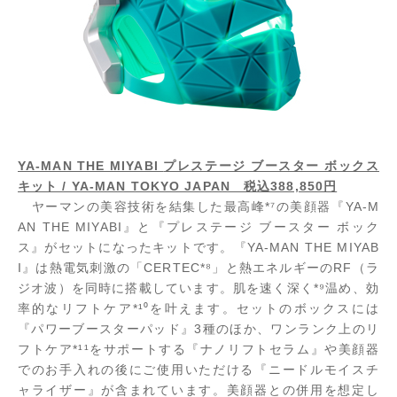
YA-MAN THE MIYABI
プレステージ ブースター ボックス
キット / YA-MAN TOKYO JAPAN 税込388,850円
ヤーマンの美容技術を結集した最高峰*⁷の美顔器『YA-M
AN THE MIYABI』と『プレステージ ブースター ボック
ス』がセットになったキットです。『YA-MAN THE MIYAB
I』は熱電気刺激の「CERTEC*⁸」と熱エネルギーのRF（ラ
ジオ波）を同時に搭載しています。肌を速く深く*⁹温め、効
率的なリフトケア*¹⁰を叶えます。セットのボックスには
『パワーブースターパッド』3種のほか、ワンランク上のリ
フトケア*¹¹をサポートする『ナノリフトセラム』や美顔器
でのお手入れの後にご使用いただける『ニードルモイスチ
ャライザー』が含まれています。美顔器との併用を想定し