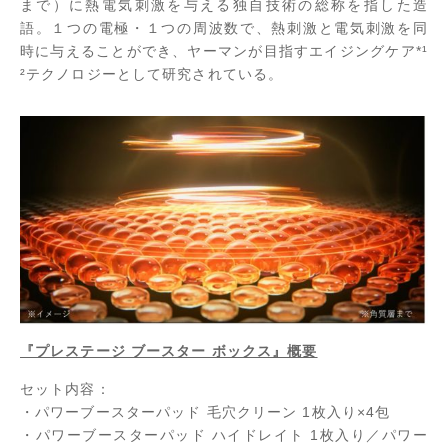
まで）に熱電気刺激を与える独自技術の総称を指した造
語。１つの電極・１つの周波数で、熱刺激と電気刺激を同
時に与えることができ、ヤーマンが目指すエイジングケア*¹
²テクノロジーとして研究されている。
『プレステージ ブースター ボックス』概要
セット内容：
・パワーブースターパッド 毛穴クリーン 1枚入り×4包
・パワーブースターパッド ハイドレイト 1枚入り／パワー