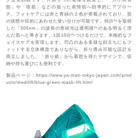
筋」や「咬筋」などの狙った表情筋へ効率的にアプロー
チ。フォトケアには赤と青緑の２色が搭載されており、肌
の状態や目的にあわせた使い分けが可能です。特許*⁴を取得
した「505nm」の波長の青緑光は透明感*⁵のある明るく澄
んだ肌へと導きます。1回10分*⁶つけるだけで、本格的なフ
ェイスケアを実現します。凹凸のある多様な顔立ちにもフ
ィットする立体構造でありながら、折り畳み可能な設計を
両立しました。「折り紙」から着想を得たデザインで、収
納や持ち運びにも便利です。
製品ページ：
https://www.ya-man-tokyo-japan.com/prod
ucts/medilift/blue-green-mask-lift.html