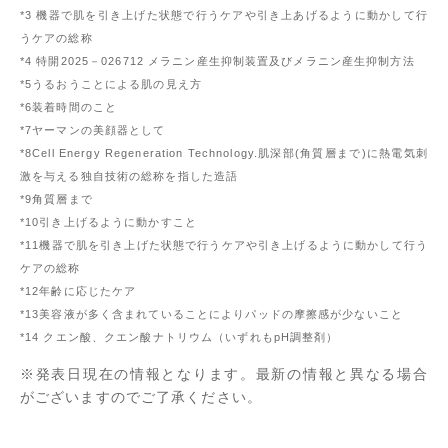
*3 機器で肌を引き上げた状態で行うケアや引き上あげるように動かして行
うケアの総称
*4 特開2025－026712 メラニン産生抑制装置及びメラニン産生抑制方法
*5うるおうことによる肌の見え方
*6装着時間のこと
*7ヤーマンの美顔器として
*8Cell Energy Regeneration Technology.肌深部(角質層まで)に熱電気刺
激を与える独自技術の総称を指した造語
*9角質層まで
*10引き上げるように動かすこと
*11機器で肌を引き上げた状態で行うケアや引き上げるように動かして行う
ケアの総称
*12年齢に応じたケア
*13美容液が多く含まれていることによりパッドの摩擦感が少ないこと
*14 クエン酸、クエン酸ナトリウム（いずれもpH調整剤）
※発表日現在の情報となります。最新の情報と異なる場合
がございますのでご了承ください。