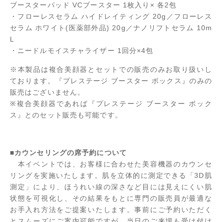
ブースターパッド VCブースター 1枚入り× 各2包
・フローレスセラム ハイドレイティング 20g／フローレス
セラム ホワイト(医薬部外品) 20g／ナノリフトセラム 10m
L
・ニードルモイスチャライザー 1回分×4包
※本製品は複合美顔器とセットでの販売のみお取り扱いし
ております。『プレステージ ブースター ボックス』のみの
販売はございません。
※複合美顔器であれば『プレステージ ブースター ボック
ス』とのセット販売も可能です。
■カウンセリングの席予約について
本イベントでは、お客様に合わせた美容機器のカウンセ
リングを実施いたします。肌を立体的に測定できる「3D肌
測定」により、ほうれい線の深さなど目には見えにくい肌
状態を可視化し、その結果をもとに専門の販売員が最適な
お手入れ方法をご提案いたします。事前にご予約いただく
とスムーズにご案内可能ですが、当日のご来場も受け付け