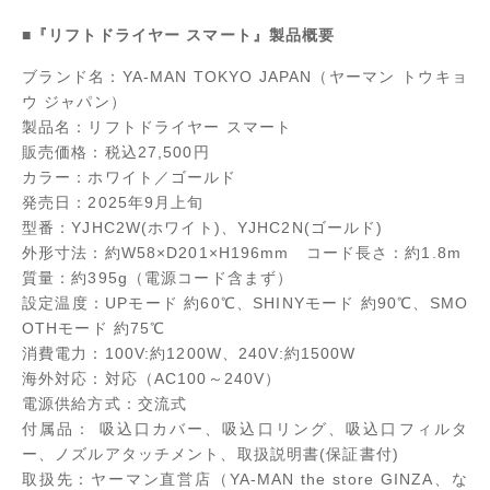
■『リフトドライヤー スマート』製品概要
ブランド名：YA-MAN TOKYO JAPAN（ヤーマン トウキョ
ウ ジャパン）
製品名：リフトドライヤー スマート
販売価格：税込27,500円
カラー：ホワイト／ゴールド
発売日：2025年9月上旬
型番：YJHC2W(ホワイト)、YJHC2N(ゴールド)
外形寸法：約W58×D201×H196mm コード長さ：約1.8m
質量：約395g（電源コード含まず）
設定温度：UPモード 約60℃、SHINYモード 約90℃、SMO
OTHモード 約75℃
消費電力：100V:約1200W、240V:約1500W
海外対応：対応（AC100～240V）
電源供給方式：交流式
付属品： 吸込口カバー、吸込口リング、吸込口フィルタ
ー、ノズルアタッチメント、取扱説明書(保証書付)
取扱先：ヤーマン直営店（YA-MAN the store GINZA、な