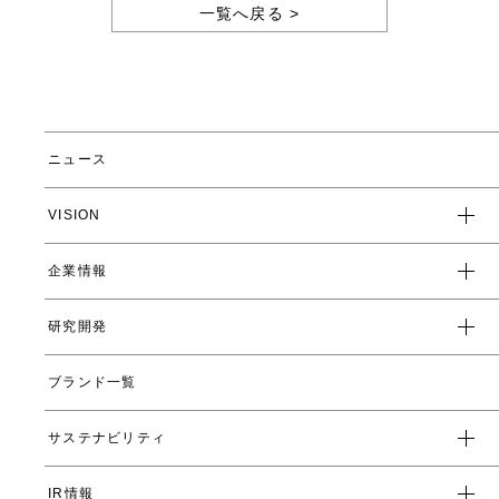
一覧へ戻る >
ニュース
VISION
企業情報
企業スローガン
クレド
研究開発
トップメッセージ
会社概要
ブランド一覧
ヤーマンの研究開発とは
沿革
ヤーマンの技術
サステナビリティ
数字で見るヤーマン
表情筋研究所
IR情報
環境