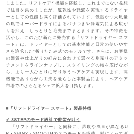
しました。リフトケア*¹機能を搭載し、これまでにない発想
で注目を集めましたが、速乾性や艶髪を実現するドライヤ
ーとしての性能も高く評価されています。低温かつ大風量
の風でオーバードライによるパサつきや静電気による広が
りを抑え、しっとりと毛先までまとまります。その特徴を
活かし、このたび新たに発売する『リフトドライヤー スマ
ート』は、ドライヤーとしての基本性能と日常の使いやす
さを追求した“折りたたみ式”のモデルです。さらに、お客様
の髪質や仕上がりの好みに合わせて選べる別売りのアタッ
チメントをラインナップし、スタイリングの幅を広げなが
ら、より一人ひとりに寄り添うヘアケアを実現します。高
機能でありながら工夫を凝らした本製品により、ヘアケア
市場でのさらなるシェア拡大を目指します。
■『リフトドライヤー スマート』製品特徴
✔ 3STEPのモード設計で艶髪が叶う
『リフトドライヤー』と同様に、温度や風量が異なるU
P・SHINY・SMOOTHの３つモードを搭載。髪にとってダ