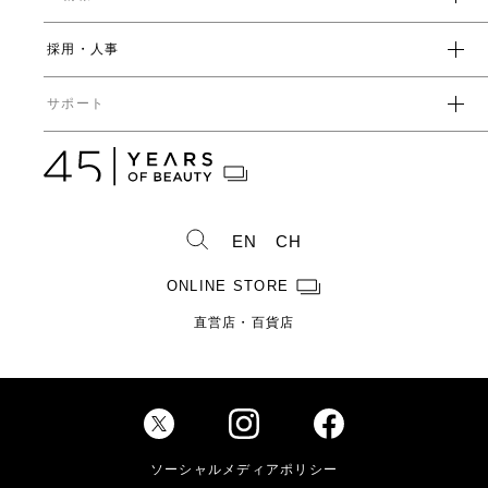
人事制度・福利厚生
開発ストーリー
社会
採用・人事
受賞一覧
経営方針
ガバナンス
中期経営計画
直営店・百貨店
サポート
IRライブラリ一覧
人事からのメッセージ
中期投資計画
コーポレートガバナンス
数字で見るヤーマン
株式情報
カタログ・取扱説明書
ディスクロージャーポリシー
株式概要
人事制度・福利厚生
IRスケジュール
製造・販売終了製品一覧
株式状況
社員紹介
EN
CH
株主総会情報
よくあるご質問
お問い合わせ
株主優待制度のご案内
製品ができるまで
ONLINE STORE
免責事項
配当金に関するご案内
直営店・百貨店
電子公告
Investor Relations
ソーシャルメディアポリシー