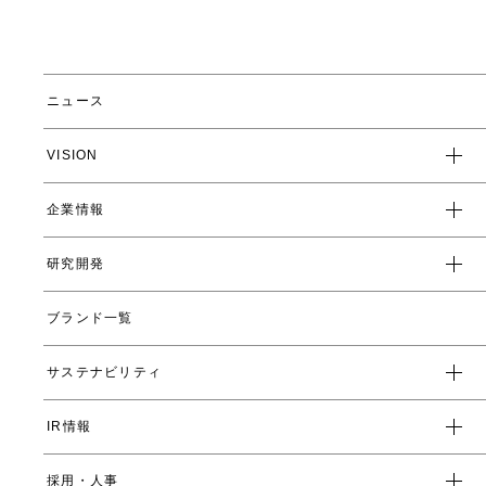
ニュース
VISION
企業情報
企業スローガン
クレド
研究開発
トップメッセージ
会社概要
ブランド一覧
ヤーマンの研究開発とは
沿革
ヤーマンの技術
サステナビリティ
数字で見るヤーマン
表情筋研究所
IR情報
環境
人事制度・福利厚生
開発ストーリー
社会
採用・人事
受賞一覧