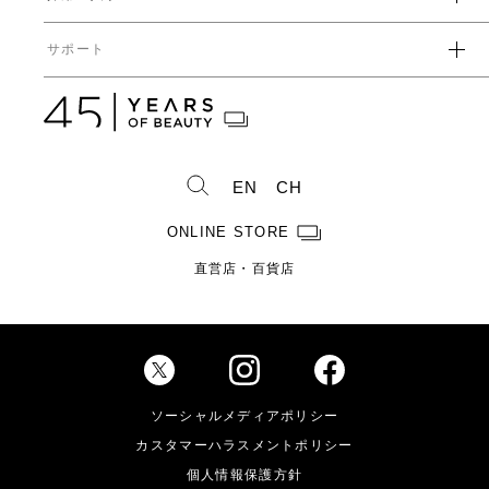
経営方針
ガバナンス
中期経営計画
直営店・百貨店
サポート
IRライブラリ一覧
人事からのメッセージ
中期投資計画
コーポレートガバナンス
数字で見るヤーマン
株式情報
カタログ・取扱説明書
ディスクロージャーポリシー
株式概要
人事制度・福利厚生
IRスケジュール
製造・販売終了製品一覧
株式状況
社員紹介
EN
CH
株主総会情報
よくあるご質問
お問い合わせ
株主優待制度のご案内
製品ができるまで
ONLINE STORE
免責事項
配当金に関するご案内
直営店・百貨店
電子公告
Investor Relations
ソーシャルメディアポリシー
カスタマーハラスメントポリシー
個人情報保護方針