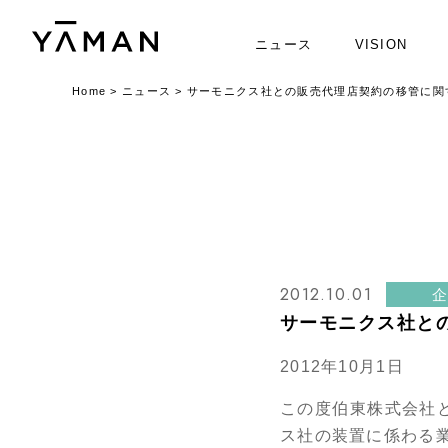
ニュース
VISION
Home
>
ニュース
>
サーモニクス社との販売代理店契約の移管に関
2012.10.01
サーモニクス社と
2012年10月1日
この度伯東株式会社
ス社の装置に係わる