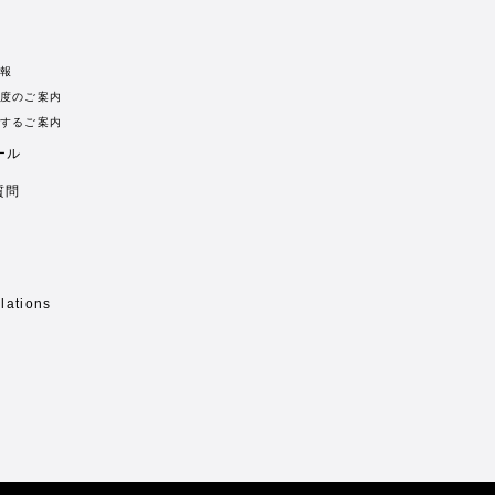
報
度のご案内
するご案内
ール
質問
lations