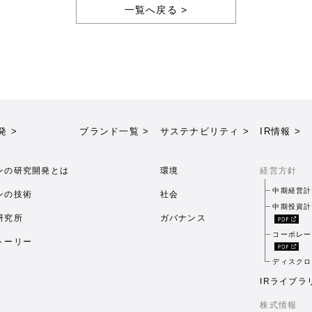
一覧へ戻る >
発 >
ブランド一覧 >
サステナビリティ >
IR情報 >
ンの研究開発とは
環境
経営方針
中期経営計
ンの技術
社会
中期投資計
研究所
ガバナンス
コーポレー
トーリー
ディスクロ
IRライブラ
株式情報