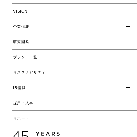
VISION
企業情報
企業スローガン
クレド
研究開発
トップメッセージ
会社概要
ブランド一覧
ヤーマンの研究開発とは
沿革
ヤーマンの技術
サステナビリティ
数字で見るヤーマン
表情筋研究所
IR情報
環境
人事制度・福利厚生
開発ストーリー
社会
採用・人事
受賞一覧
経営方針
ガバナンス
中期経営計画
直営店・百貨店
サポート
IRライブラリ一覧
人事からのメッセージ
中期投資計画
コーポレートガバナンス
数字で見るヤーマン
株式情報
カタログ・取扱説明書