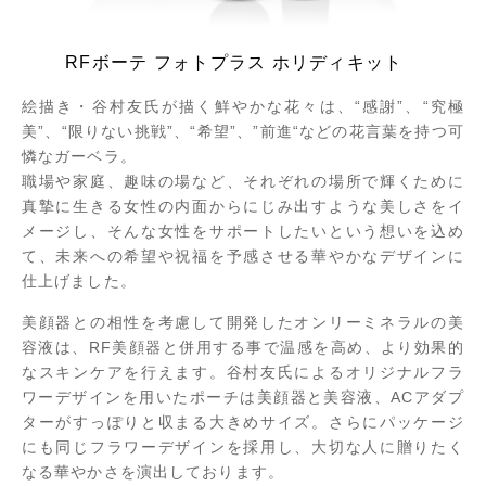
RFボーテ フォトプラス ホリディキット
絵描き・谷村友氏が描く鮮やかな花々は、“感謝”、“究極
美”、“限りない挑戦”、“希望”、”前進“などの花言葉を持つ可
憐なガーベラ。
職場や家庭、趣味の場など、それぞれの場所で輝くために
真摯に生きる女性の内面からにじみ出すような美しさをイ
メージし、そんな女性をサポートしたいという想いを込め
て、未来への希望や祝福を予感させる華やかなデザインに
仕上げました。
美顔器との相性を考慮して開発したオンリーミネラルの美
容液は、RF美顔器と併用する事で温感を高め、より効果的
なスキンケアを行えます。谷村友氏によるオリジナルフラ
ワーデザインを用いたポーチは美顔器と美容液、ACアダプ
ターがすっぽりと収まる大きめサイズ。さらにパッケージ
にも同じフラワーデザインを採用し、大切な人に贈りたく
なる華やかさを演出しております。