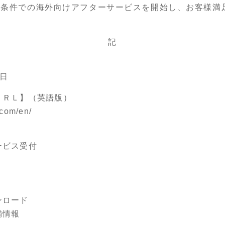
条件での海外向けアフターサービスを開始し、お客様満
記
2日
ＵＲＬ】（英語版）
.com/en/
】
ービス受付
ンロード
舗情報