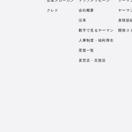
企業スローガン
トップメッセージ
ヤーマ
クレド
会社概要
ヤーマ
沿革
表情筋
数字で見るヤーマン
開発ス
人事制度・福利厚生
受賞一覧
直営店・百貨店