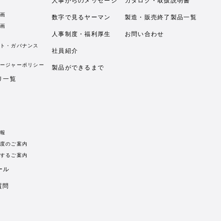
人事からのメッセージ
カタログ・取扱説明書
画
数字で見るヤーマン
製造・販売終了製品一覧
画
人事制度・福利厚生
お問い合わせ
ト・ガバナンス
社員紹介
ージャーポリシー
製品ができるまで
リ一覧
報
度のご案内
するご案内
ール
質問