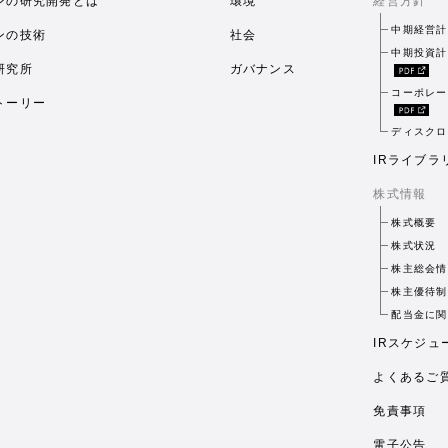
ンの研究開発とは
環境
経営方針
中期経営計
ンの技術
社会
中期投資計
研究所
ガバナンス
コーポレー
トーリー
ディスクロ
IRライブラ
株式情報
株式概要
株式状況
株主総会情
株主優待制
配当金に関
IRスケジュ
よくあるご
免責事項
電子公告