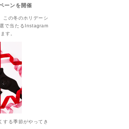
ンペーンを開催
、この冬のホリデーシ
たるInstagram
します。
くする季節がやってき