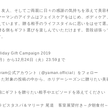
、友人、そしてご両親に日々の感謝の気持ちを添えて美容
ヤーマンのアイテムはフェイスケアをはじめ、ボディケア
えています。贈る相手のライフスタイルに思いをはせて選
贈る側もギフト選びを楽しんでいただけます。普段頑張っ
す。
ay Gift Campaign 2019
）から12月24日（火）23:59まで
am公式アカウント（@yaman.official）をフォロー
対象の投稿の中から、ホリデーシーズンに贈りたい美
ト
ギフトを贈りたい相手やエピソードを添えてください
ベラビスタスパ＆マリーナ 尾道 客室展望付き～夕朝食付～