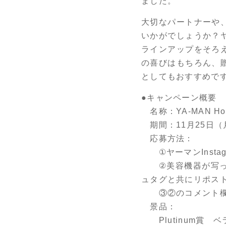
ました。
大切なパートナーや
いかがでしょうか？
ラインアップをそろ
の喜びはもちろん、
としてもおすすめで
●キャンペーン概要
名称：YA-MAN Holid
期間：11月25日（月
応募方法：
①ヤーマンInstagr
②美容機器が写った
ュタグと共にリポス
③②のコメント欄に
景品：
Plutinum賞 