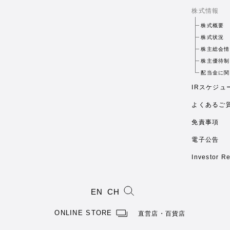
株式情報
株式概要
株式状況
株主総会情
株主優待制
配当金に関
IRスケジュ
よくあるご
免責事項
電子公告
Investor Re
EN
CH
ONLINE STORE
直営店・百貨店