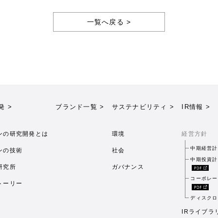
一覧へ戻る >
発 >
ブランド一覧 >
サステナビリティ >
IR情報 >
ンの研究開発とは
環境
経営方針
中期経営計
ンの技術
社会
中期投資計
研究所
ガバナンス
コーポレー
トーリー
ディスクロ
IRライブラ