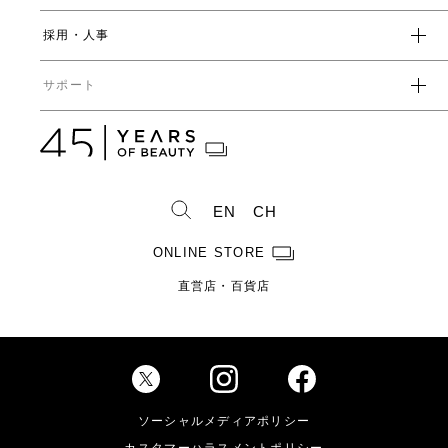
開発ストーリー
社会
採用・人事
受賞一覧
経営方針
ガバナンス
中期経営計画
直営店・百貨店
サポート
IRライブラリ一覧
人事からのメッセージ
中期投資計画
コーポレートガバナンス
数字で見るヤーマン
株式情報
カタログ・取扱説明書
ディスクロージャーポリシー
株式概要
人事制度・福利厚生
IRスケジュール
製造・販売終了製品一覧
株式状況
社員紹介
EN
CH
株主総会情報
よくあるご質問
お問い合わせ
株主優待制度のご案内
製品ができるまで
ONLINE STORE
免責事項
配当金に関するご案内
直営店・百貨店
電子公告
Investor Relations
ソーシャルメディアポリシー