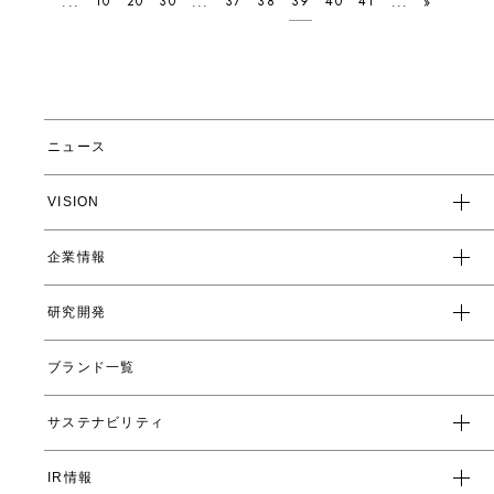
10
20
30
37
38
39
40
41
...
...
...
»
ニュース
VISION
企業情報
企業スローガン
クレド
研究開発
トップメッセージ
会社概要
ブランド一覧
ヤーマンの研究開発とは
沿革
ヤーマンの技術
サステナビリティ
数字で見るヤーマン
表情筋研究所
IR情報
環境
人事制度・福利厚生