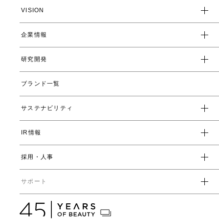
VISION
企業情報
企業スローガン
クレド
研究開発
トップメッセージ
会社概要
ブランド一覧
ヤーマンの研究開発とは
沿革
ヤーマンの技術
サステナビリティ
数字で見るヤーマン
表情筋研究所
IR情報
環境
人事制度・福利厚生
開発ストーリー
社会
採用・人事
受賞一覧
経営方針
ガバナンス
中期経営計画
直営店・百貨店
サポート
IRライブラリ一覧
人事からのメッセージ
中期投資計画
コーポレートガバナンス
数字で見るヤーマン
株式情報
カタログ・取扱説明書
ディスクロージャーポリシー