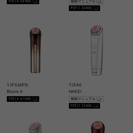
PDF(4.04MB)
動画マニュアル
1）総合カタログ、取扱説明書および別紙類
PDF(1.53MB)
は、当社が著作権その他の知的財産権を保有
しております。当社の許可なく、一部または
全部を複製、複写、改変もしくは配信等する
ことはできません。
g. お問い合わせ
1）本ウェブサイトに公開されている取扱説明
書について、ご購入のお客さま以外からのお
問い合わせにはお応えできない場合がありま
すことをご了承ください。本サービスは製品
をご購入されたお客さまを対象としておりま
す。
YJFS16PN
YJFA0
Bloom 6
HAKEI
PDF(4.61MB)
動画マニュアル
PDF(7.51MB)