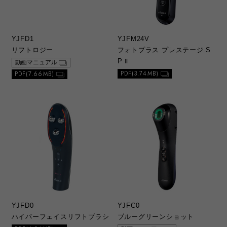
d. 安全上のご注意
1）総合カタログ、取扱説明書中に記載する安
全上のご注意は、法的規制などの変化に応じ
YJFD1
YJFM24V
て変更する場合があります。最新の安全に関
リフトロジー
フォトプラス プレステージ S
するお問い合わせは当社カスタマーサポート
P Ⅱ
動画マニュアル
へお問い合わせください。
PDF(3.74MB)
PDF(7.66MB)
e. 本ウェブサイトのサービスに係わる損害の免
責
1）本ウェブサイトのサービスを利用または利
用できなかったことによって、万が一損害
（データの破損・業務の中断・営業情報の損
失などによる損害を含む）が生じた場合で
も、当社は一切責任を負いませんことをご了
承ください。損害の発生や第三者からの賠償
請求の可能性があることについて、あらかじ
め当社に知らされた場合であっても同様で
す。
YJFD0
YJFC0
ハイパーフェイスリフトブラシ
ブルーグリーンショット
f. 複製・複写・改変等の禁止