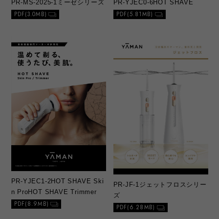
PR-MS-2025-1
ミーゼシリーズ
PR-YJEC0-6
HOT SHAVE
PDF(3.0MB)
PDF(5.81MB)
PR-YJEC1-2
HOT SHAVE Ski
PR-JF-1
ジェットフロスシリー
n Pro
HOT SHAVE Trimmer
ズ
PDF(8.9MB)
PDF(6.28MB)