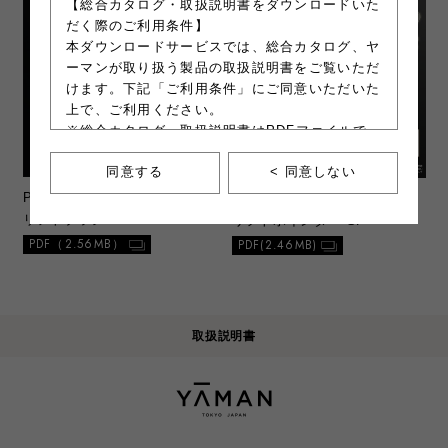
【総合カタログ・取扱説明書をダウンロードいた
だく際のご利用条件】
本ダウンロードサービスでは、総合カタログ、ヤ
ーマンが取り扱う製品の取扱説明書をご覧いただ
けます。下記「ご利用条件」にご同意いただいた
上で、ご利用ください。
※総合カタログ、取扱説明書はPDFファイルで
す。ファイルの容量が大きいので、ご注意くださ
同意する
< 同意しない
い。
※一部製品にて、別紙類のダウンロードサービス
PR-PSM200
ヴェーダハイパー
PR-PSM81-1
WAVY ニードル
を行う場合があります。別紙類とは操作ガイドや
リフトブラシ
リフトポインター SP
安全上の注意喚起等が記載された印刷物を指しま
PDF（2.56MB）
PDF(2.46MB)
す。
最終更新日：2021年11月17日
取扱説明書
＜ご利用条件＞
a. 注意事項
1）本ウェブサイトからダウンロードした総合
カタログ、取扱説明書は、原則1部のみプリ
ントアウトすることができます。