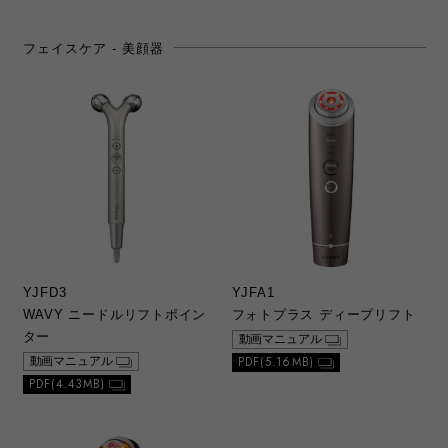
2）本ウェブサイトでは、当社が発売した製品
の取扱説明書のうち提供が可能なもののみを
フェイスケア - 美顔器
公開しております。ご希望の取扱説明書が見
つからない場合は、当社カスタマーサポート
に直接お問い合わせの上、ご購入いただきま
すようお願いいたします。なお、カスタマー
サポートにて無償での印刷等のサービスは行
っておりませんことをご了承ください。
3）製品の生産中止などの理由により、お求め
の取扱説明書をご提供できない場合がありま
すので、あらかじめご了承ください。
b. ダウンロードの内容
YJFD3
YJFA1
1）本ウェブサイトでダウンロードできる総合
WAVY ニードルリフトポイン
フォトプラス ディープリフト
カタログ、取扱説明書は、原則、初版当初の
ものを掲載しております。お客さまご相談窓
ター
動画マニュアル
口の連絡先などが変更されている場合があり
PDF(5.16MB)
動画マニュアル
ますので、あらかじめご了承ください。
PDF(4.43MB)
2）本ウェブサイトに公開されている総合カタ
ログ、取扱説明書の記載内容と、お客さまが
お持ちの製品がその後の仕様変更により、異