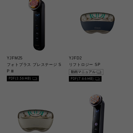
なる場合があります。
3）製品には、取扱説明書を補足する安全上の
注意喚起や操作ガイドなどの別紙類が同梱さ
れていることがありますが、本ウェブサイト
ではそれらの別紙類全てが公開されているわ
けではありませんのでご了承ください。
c. 本サービスの更新、変更、中止について
1）当社の選択により、予告なく、初版当初の
YJFM25
YJFD2
ものに代えて、改訂版を本ウェブサイトに掲
フォトプラス プレステージ S
リフトロジー SP
載する場合があります。ただし、本ウェブサ
P Ⅲ
動画マニュアル
イトに公開されている総合カタログ、取扱説
PDF(3.56MB)
PDF(7.66MB)
明書は、変更の度に修正・更新するものでは
ありません。
2）本ウェブサイトに掲載した別紙類は、製品
の仕様変更や総合カタログ、取扱説明書の改
版に伴い、当社の選択により、予告なく削除
する場合があります。
3）本ウェブサイトのサービスは予告なく中
止、または内容や条件を変更する場合があり
ます。あらかじめご了承ください。