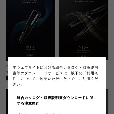
PRO-VHV-2023-1
ヴェーダヘ
PRO-VSP-2023-1
ヴェーダシ
本ウェブサイトにおける総合カタログ・取扱説明
アボリューマー
ャインプロ BS for Salon
書等のダウンロードサービスは、以下の「利用条
PDF(1.02MB)
PDF(6.38MB)
件」についてご同意いただいた上で、ご利用くだ
さい。
総合カタログ・取扱説明書ダウンロードに関
する注意喚起