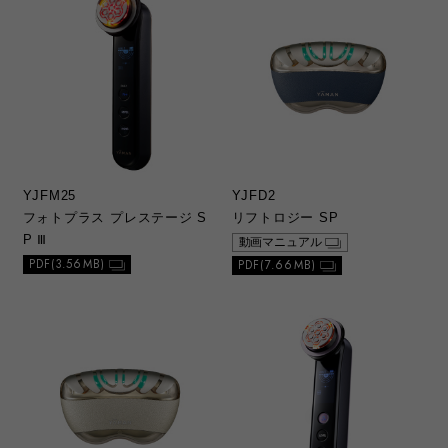
なる場合があります。
3）製品には、取扱説明書を補足する安全上の
注意喚起や操作ガイドなどの別紙類が同梱さ
れていることがありますが、本ウェブサイト
ではそれらの別紙類全てが公開されているわ
けではありませんのでご了承ください。
c. 本サービスの更新、変更、中止について
1）当社の選択により、予告なく、初版当初の
YJFM25
YJFD2
ものに代えて、改訂版を本ウェブサイトに掲
フォトプラス プレステージ S
リフトロジー SP
載する場合があります。ただし、本ウェブサ
P Ⅲ
動画マニュアル
イトに公開されている総合カタログ、取扱説
PDF(3.56MB)
PDF(7.66MB)
明書は、変更の度に修正・更新するものでは
ありません。
2）本ウェブサイトに掲載した別紙類は、製品
の仕様変更や総合カタログ、取扱説明書の改
版に伴い、当社の選択により、予告なく削除
する場合があります。
3）本ウェブサイトのサービスは予告なく中
止、または内容や条件を変更する場合があり
ます。あらかじめご了承ください。