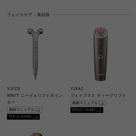
2）本ウェブサイトでは、当社が発売した製品
の取扱説明書のうち提供が可能なもののみを
フェイスケア - 美顔器
公開しております。ご希望の取扱説明書が見
つからない場合は、当社カスタマーサポート
に直接お問い合わせの上、ご購入いただきま
すようお願いいたします。なお、カスタマー
サポートにて無償での印刷等のサービスは行
っておりませんことをご了承ください。
3）製品の生産中止などの理由により、お求め
の取扱説明書をご提供できない場合がありま
すので、あらかじめご了承ください。
b. ダウンロードの内容
YJFD3
YJFA1
1）本ウェブサイトでダウンロードできる総合
WAVY ニードルリフトポイン
フォトプラス ディープリフト
カタログ、取扱説明書は、原則、初版当初の
ものを掲載しております。お客さまご相談窓
ター
動画マニュアル
口の連絡先などが変更されている場合があり
PDF(5.16MB)
動画マニュアル
ますので、あらかじめご了承ください。
PDF(4.43MB)
2）本ウェブサイトに公開されている総合カタ
ログ、取扱説明書の記載内容と、お客さまが
お持ちの製品がその後の仕様変更により、異