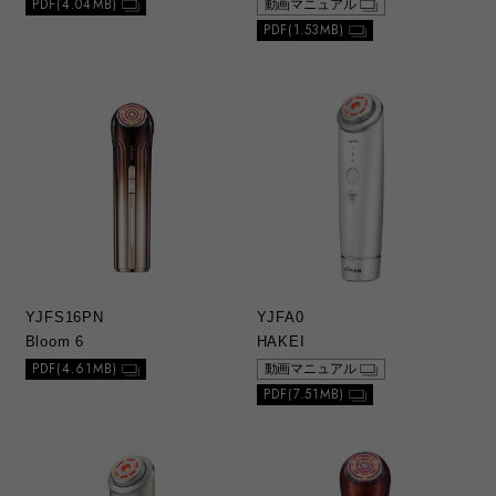
PDF(4.04MB)
動画マニュアル
1）総合カタログ、取扱説明書および別紙類
PDF(1.53MB)
は、当社が著作権その他の知的財産権を保有
しております。当社の許可なく、一部または
全部を複製、複写、改変もしくは配信等する
ことはできません。
g. お問い合わせ
1）本ウェブサイトに公開されている取扱説明
書について、ご購入のお客さま以外からのお
問い合わせにはお応えできない場合がありま
すことをご了承ください。本サービスは製品
をご購入されたお客さまを対象としておりま
す。
YJFS16PN
YJFA0
Bloom 6
HAKEI
PDF(4.61MB)
動画マニュアル
PDF(7.51MB)