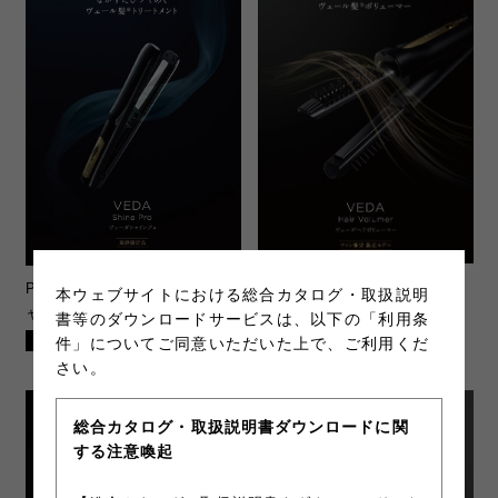
PRO-VHV-2023-1
ヴェーダヘ
PRO-VSP-2023-1
ヴェーダシ
本ウェブサイトにおける総合カタログ・取扱説明
アボリューマー
ャインプロ BS for Salon
書等のダウンロードサービスは、以下の「利用条
PDF(1.02MB)
PDF(6.38MB)
件」についてご同意いただいた上で、ご利用くだ
さい。
総合カタログ・取扱説明書ダウンロードに関
する注意喚起