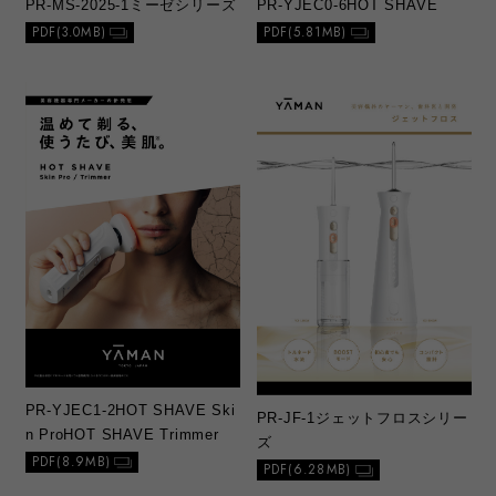
PR-MS-2025-1
ミーゼシリーズ
PR-YJEC0-6
HOT SHAVE
PDF(3.0MB)
PDF(5.81MB)
PR-YJEC1-2
HOT SHAVE Ski
PR-JF-1
ジェットフロスシリー
n Pro
HOT SHAVE Trimmer
ズ
PDF(8.9MB)
PDF(6.28MB)