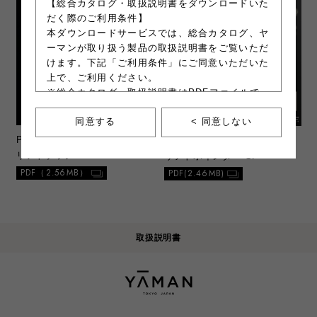
【総合カタログ・取扱説明書をダウンロードいた
だく際のご利用条件】
本ダウンロードサービスでは、総合カタログ、ヤ
ーマンが取り扱う製品の取扱説明書をご覧いただ
けます。下記「ご利用条件」にご同意いただいた
上で、ご利用ください。
※総合カタログ、取扱説明書はPDFファイルで
す。ファイルの容量が大きいので、ご注意くださ
同意する
< 同意しない
い。
※一部製品にて、別紙類のダウンロードサービス
PR-PSM200
ヴェーダハイパー
PR-PSM81-1
WAVY ニードル
を行う場合があります。別紙類とは操作ガイドや
リフトブラシ
リフトポインター SP
安全上の注意喚起等が記載された印刷物を指しま
PDF（2.56MB）
PDF(2.46MB)
す。
最終更新日：2021年11月17日
取扱説明書
＜ご利用条件＞
a. 注意事項
1）本ウェブサイトからダウンロードした総合
カタログ、取扱説明書は、原則1部のみプリ
ントアウトすることができます。