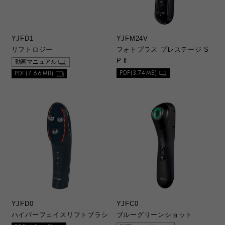
d. 安全上のご注意
1）総合カタログ、取扱説明書中に記載する安
全上のご注意は、法的規制などの変化に応じ
YJFD1
YJFM24V
て変更する場合があります。最新の安全に関
リフトロジー
フォトプラス プレステージ S
するお問い合わせは当社カスタマーサポート
P Ⅱ
動画マニュアル
へお問い合わせください。
PDF(3.74MB)
PDF(7.66MB)
e. 本ウェブサイトのサービスに係わる損害の免
責
1）本ウェブサイトのサービスを利用または利
用できなかったことによって、万が一損害
（データの破損・業務の中断・営業情報の損
失などによる損害を含む）が生じた場合で
も、当社は一切責任を負いませんことをご了
承ください。損害の発生や第三者からの賠償
請求の可能性があることについて、あらかじ
め当社に知らされた場合であっても同様で
す。
YJFD0
YJFC0
ハイパーフェイスリフトブラシ
ブルーグリーンショット
f. 複製・複写・改変等の禁止