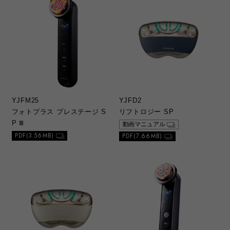
なる場合があります。
3）製品には、取扱説明書を補足する安全上の
注意喚起や操作ガイドなどの別紙類が同梱さ
れていることがありますが、本ウェブサイト
ではそれらの別紙類全てが公開されているわ
けではありませんのでご了承ください。
c. 本サービスの更新、変更、中止について
1）当社の選択により、予告なく、初版当初の
YJFM25
YJFD2
ものに代えて、改訂版を本ウェブサイトに掲
フォトプラス プレステージ S
リフトロジー SP
載する場合があります。ただし、本ウェブサ
P Ⅲ
動画マニュアル
イトに公開されている総合カタログ、取扱説
PDF(3.56MB)
PDF(7.66MB)
明書は、変更の度に修正・更新するものでは
ありません。
2）本ウェブサイトに掲載した別紙類は、製品
の仕様変更や総合カタログ、取扱説明書の改
版に伴い、当社の選択により、予告なく削除
する場合があります。
3）本ウェブサイトのサービスは予告なく中
止、または内容や条件を変更する場合があり
ます。あらかじめご了承ください。