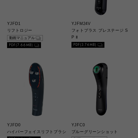
d. 安全上のご注意
1）総合カタログ、取扱説明書中に記載する安
全上のご注意は、法的規制などの変化に応じ
YJFD1
YJFM24V
て変更する場合があります。最新の安全に関
リフトロジー
フォトプラス プレステージ S
するお問い合わせは当社カスタマーサポート
P Ⅱ
動画マニュアル
へお問い合わせください。
PDF(3.74MB)
PDF(7.66MB)
e. 本ウェブサイトのサービスに係わる損害の免
責
1）本ウェブサイトのサービスを利用または利
用できなかったことによって、万が一損害
（データの破損・業務の中断・営業情報の損
失などによる損害を含む）が生じた場合で
も、当社は一切責任を負いませんことをご了
承ください。損害の発生や第三者からの賠償
請求の可能性があることについて、あらかじ
め当社に知らされた場合であっても同様で
す。
YJFD0
YJFC0
ハイパーフェイスリフトブラシ
ブルーグリーンショット
f. 複製・複写・改変等の禁止