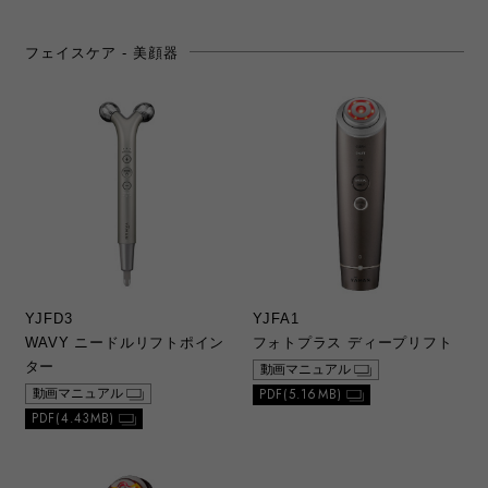
2）本ウェブサイトでは、当社が発売した製品
の取扱説明書のうち提供が可能なもののみを
フェイスケア - 美顔器
公開しております。ご希望の取扱説明書が見
つからない場合は、当社カスタマーサポート
に直接お問い合わせの上、ご購入いただきま
すようお願いいたします。なお、カスタマー
サポートにて無償での印刷等のサービスは行
っておりませんことをご了承ください。
3）製品の生産中止などの理由により、お求め
の取扱説明書をご提供できない場合がありま
すので、あらかじめご了承ください。
b. ダウンロードの内容
YJFD3
YJFA1
1）本ウェブサイトでダウンロードできる総合
WAVY ニードルリフトポイン
フォトプラス ディープリフト
カタログ、取扱説明書は、原則、初版当初の
ものを掲載しております。お客さまご相談窓
ター
動画マニュアル
口の連絡先などが変更されている場合があり
PDF(5.16MB)
動画マニュアル
ますので、あらかじめご了承ください。
PDF(4.43MB)
2）本ウェブサイトに公開されている総合カタ
ログ、取扱説明書の記載内容と、お客さまが
お持ちの製品がその後の仕様変更により、異