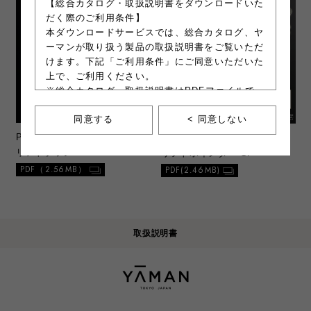
【総合カタログ・取扱説明書をダウンロードいた
だく際のご利用条件】
本ダウンロードサービスでは、総合カタログ、ヤ
ーマンが取り扱う製品の取扱説明書をご覧いただ
けます。下記「ご利用条件」にご同意いただいた
上で、ご利用ください。
※総合カタログ、取扱説明書はPDFファイルで
す。ファイルの容量が大きいので、ご注意くださ
同意する
< 同意しない
い。
※一部製品にて、別紙類のダウンロードサービス
PR-PSM200
ヴェーダハイパー
PR-PSM81-1
WAVY ニードル
を行う場合があります。別紙類とは操作ガイドや
リフトブラシ
リフトポインター SP
安全上の注意喚起等が記載された印刷物を指しま
PDF（2.56MB）
PDF(2.46MB)
す。
最終更新日：2021年11月17日
取扱説明書
＜ご利用条件＞
a. 注意事項
1）本ウェブサイトからダウンロードした総合
カタログ、取扱説明書は、原則1部のみプリ
ントアウトすることができます。