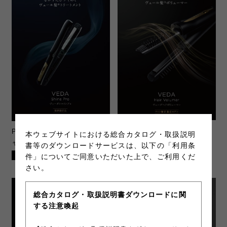
PRO-VHV-2023-1
ヴェーダヘ
PRO-VSP-2023-1
ヴェーダシ
本ウェブサイトにおける総合カタログ・取扱説明
アボリューマー
ャインプロ BS for Salon
書等のダウンロードサービスは、以下の「利用条
PDF(1.02MB)
PDF(6.38MB)
件」についてご同意いただいた上で、ご利用くだ
さい。
総合カタログ・取扱説明書ダウンロードに関
する注意喚起