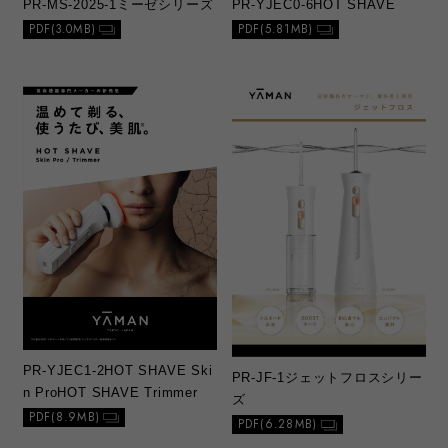
PR-MS-2025-1
ミーゼシリーズ
PR-YJEC0-6
HOT SHAVE
PDF(3.0MB)
PDF(5.81MB)
PR-YJEC1-2
HOT SHAVE Ski
PR-JF-1
ジェットフロスシリー
n Pro
HOT SHAVE Trimmer
ズ
PDF(8.9MB)
PDF(6.28MB)