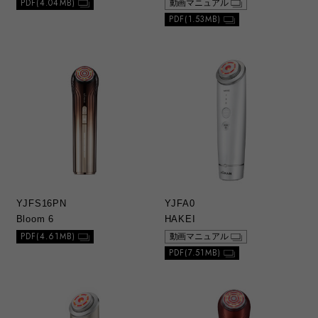
PDF(4.04MB)
動画マニュアル
1）総合カタログ、取扱説明書および別紙類
PDF(1.53MB)
は、当社が著作権その他の知的財産権を保有
しております。当社の許可なく、一部または
全部を複製、複写、改変もしくは配信等する
ことはできません。
g. お問い合わせ
1）本ウェブサイトに公開されている取扱説明
書について、ご購入のお客さま以外からのお
問い合わせにはお応えできない場合がありま
すことをご了承ください。本サービスは製品
をご購入されたお客さまを対象としておりま
す。
YJFS16PN
YJFA0
Bloom 6
HAKEI
PDF(4.61MB)
動画マニュアル
PDF(7.51MB)