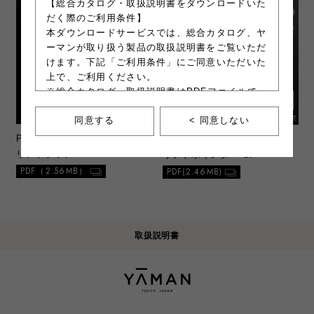
【総合カタログ・取扱説明書をダウンロードいた
だく際のご利用条件】
本ダウンロードサービスでは、総合カタログ、ヤ
ーマンが取り扱う製品の取扱説明書をご覧いただ
けます。下記「ご利用条件」にご同意いただいた
上で、ご利用ください。
※総合カタログ、取扱説明書はPDFファイルで
す。ファイルの容量が大きいので、ご注意くださ
同意する
< 同意しない
い。
※一部製品にて、別紙類のダウンロードサービス
PR-PSM200
ヴェーダハイパー
PR-PSM81-1
WAVY ニードル
を行う場合があります。別紙類とは操作ガイドや
リフトブラシ
リフトポインター SP
安全上の注意喚起等が記載された印刷物を指しま
PDF（2.56MB）
PDF(2.46MB)
す。
最終更新日：2021年11月17日
取扱説明書
＜ご利用条件＞
a. 注意事項
1）本ウェブサイトからダウンロードした総合
カタログ、取扱説明書は、原則1部のみプリ
ントアウトすることができます。