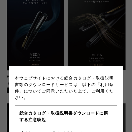
PRO-VHV-2023-1
ヴェーダヘ
PRO-VSP-2023-1
ヴェーダシ
本ウェブサイトにおける総合カタログ・取扱説明
アボリューマー
ャインプロ BS for Salon
書等のダウンロードサービスは、以下の「利用条
PDF(1.02MB)
PDF(6.38MB)
件」についてご同意いただいた上で、ご利用くだ
さい。
総合カタログ・取扱説明書ダウンロードに関
する注意喚起