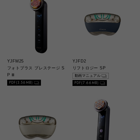
なる場合があります。
3）製品には、取扱説明書を補足する安全上の
注意喚起や操作ガイドなどの別紙類が同梱さ
れていることがありますが、本ウェブサイト
ではそれらの別紙類全てが公開されているわ
けではありませんのでご了承ください。
c. 本サービスの更新、変更、中止について
1）当社の選択により、予告なく、初版当初の
YJFM25
YJFD2
ものに代えて、改訂版を本ウェブサイトに掲
フォトプラス プレステージ S
リフトロジー SP
載する場合があります。ただし、本ウェブサ
P Ⅲ
動画マニュアル
イトに公開されている総合カタログ、取扱説
PDF(3.56MB)
PDF(7.66MB)
明書は、変更の度に修正・更新するものでは
ありません。
2）本ウェブサイトに掲載した別紙類は、製品
の仕様変更や総合カタログ、取扱説明書の改
版に伴い、当社の選択により、予告なく削除
する場合があります。
3）本ウェブサイトのサービスは予告なく中
止、または内容や条件を変更する場合があり
ます。あらかじめご了承ください。