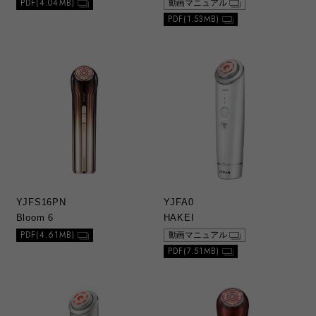
PDF(4.04MB)
動画マニュアル
1）総合カタログ、取扱説明書および別紙類
PDF(1.53MB)
は、当社が著作権その他の知的財産権を保有
しております。当社の許可なく、一部または
全部を複製、複写、改変もしくは配信等する
ことはできません。
g. お問い合わせ
1）本ウェブサイトに公開されている取扱説明
書について、ご購入のお客さま以外からのお
問い合わせにはお応えできない場合がありま
すことをご了承ください。本サービスは製品
をご購入されたお客さまを対象としておりま
す。
YJFS16PN
YJFA0
Bloom 6
HAKEI
PDF(4.61MB)
動画マニュアル
PDF(7.51MB)