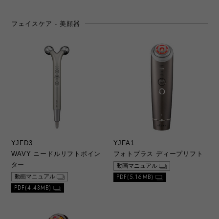
2）本ウェブサイトでは、当社が発売した製品
の取扱説明書のうち提供が可能なもののみを
フェイスケア - 美顔器
公開しております。ご希望の取扱説明書が見
つからない場合は、当社カスタマーサポート
に直接お問い合わせの上、ご購入いただきま
すようお願いいたします。なお、カスタマー
サポートにて無償での印刷等のサービスは行
っておりませんことをご了承ください。
3）製品の生産中止などの理由により、お求め
の取扱説明書をご提供できない場合がありま
すので、あらかじめご了承ください。
b. ダウンロードの内容
YJFD3
YJFA1
1）本ウェブサイトでダウンロードできる総合
WAVY ニードルリフトポイン
フォトプラス ディープリフト
カタログ、取扱説明書は、原則、初版当初の
ものを掲載しております。お客さまご相談窓
ター
動画マニュアル
口の連絡先などが変更されている場合があり
PDF(5.16MB)
動画マニュアル
ますので、あらかじめご了承ください。
PDF(4.43MB)
2）本ウェブサイトに公開されている総合カタ
ログ、取扱説明書の記載内容と、お客さまが
お持ちの製品がその後の仕様変更により、異