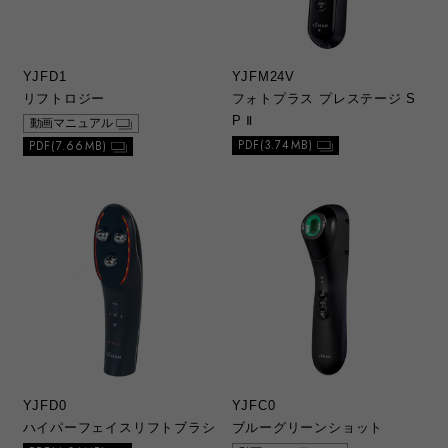
d. 安全上のご注意
1）総合カタログ、取扱説明書中に記載する安
全上のご注意は、法的規制などの変化に応じ
YJFD1
YJFM24V
て変更する場合があります。最新の安全に関
リフトロジー
フォトプラス プレステージ S
するお問い合わせは当社カスタマーサポート
P Ⅱ
動画マニュアル
へお問い合わせください。
PDF(3.74MB)
PDF(7.66MB)
e. 本ウェブサイトのサービスに係わる損害の免
責
1）本ウェブサイトのサービスを利用または利
用できなかったことによって、万が一損害
（データの破損・業務の中断・営業情報の損
失などによる損害を含む）が生じた場合で
も、当社は一切責任を負いませんことをご了
承ください。損害の発生や第三者からの賠償
請求の可能性があることについて、あらかじ
め当社に知らされた場合であっても同様で
す。
YJFD0
YJFC0
ハイパーフェイスリフトブラシ
ブルーグリーンショット
f. 複製・複写・改変等の禁止