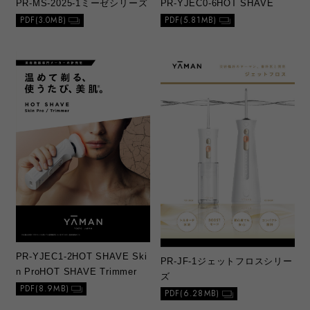
PR-MS-2025-1
ミーゼシリーズ
PR-YJEC0-6
HOT SHAVE
PDF(3.0MB)
PDF(5.81MB)
PR-YJEC1-2
HOT SHAVE Ski
PR-JF-1
ジェットフロスシリー
n Pro
HOT SHAVE Trimmer
ズ
PDF(8.9MB)
PDF(6.28MB)